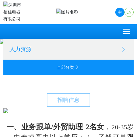
中
EN
人力资源
全部分类
招聘信息
一、
业务
跟单
/
外贸助理
2
名女
，
20-3
5
岁