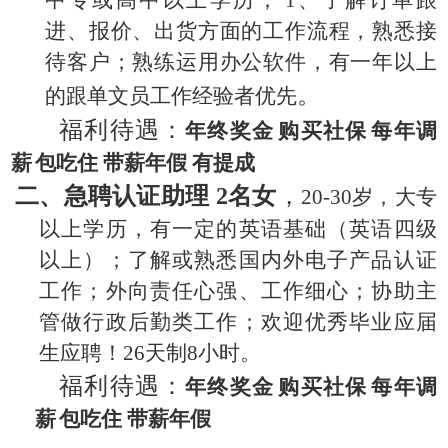
中专或高中以上学历
；
1
、了解订单跟
进、报价、出货方面的工作流程，熟悉接
待客户；熟练运用办公软件
，
有一年以上
。
的跟单文员工作经验者优先
福利待遇：
年终奖金
购买
社保
每年调
薪
包吃住
带薪年假
有提成
二、急聘认证助理
2名女
，
20-30岁，大专
以上学历，有一定的英语基础（英语四级
以上）；了解或熟悉国内外电子产品认证
工作；外向责任心强、工作细心；协助主
管做行政后勤类工作；欢迎优秀毕业应届
生应聘！26天制8小时。
福利待遇：
年终奖金
购买
社保
每年调
薪
包吃住
带薪年假