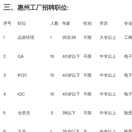
三、
惠州工厂招聘职位:
序号
职位
人数
年龄
性别
学历
专
1
品质经理
1
25至35
不限
大专以上
工
2
QA
10
40岁以下
不限
中专以上
电
3
IPQC
10
40岁以下
不限
中专以上
电
4
IQC
10
40岁以下
不限
中专以上
电
5
仓管员
3
38以下
不限
中专以上
熟
6
文员
1
35岁以下
女
中专以上
熟