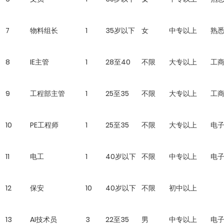
7
物料组长
1
35岁以下
女
中专以上
熟
8
IE主管
1
28至40
不限
大专以上
工
9
工程部主管
1
25至35
不限
大专以上
工
10
PE工程师
1
25至35
不限
大专以上
电
11
电工
1
40岁以下
不限
中专以上
电
12
保安
10
40岁以下
不限
初中以上
13
AI技术员
3
22至35
男
中专以上
电